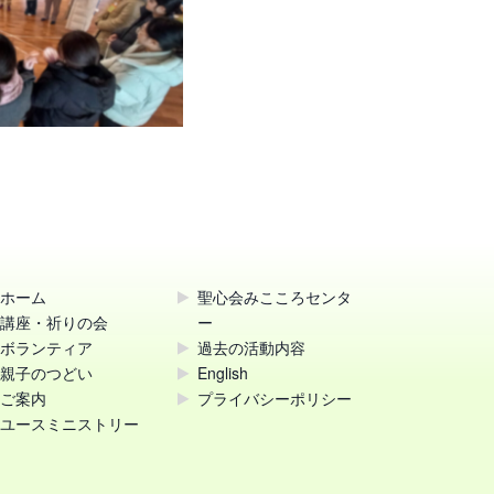
ホーム
聖心会みこころセンタ
講座・祈りの会
ー
ボランティア
過去の活動内容
親子のつどい
English
ご案内
プライバシーポリシー
ユースミニストリー